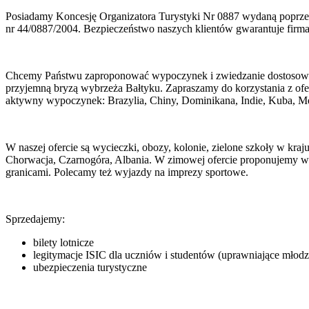
Posiadamy Koncesję Organizatora Turystyki Nr 0887 wydaną poprzed
nr 44/0887/2004. Bezpieczeństwo naszych klientów gwarantuje firm
Chcemy Państwu zaproponować wypoczynek i zwiedzanie dostosowane
przyjemną bryzą wybrzeża Bałtyku. Zapraszamy do korzystania z ofer
aktywny wypoczynek: Brazylia, Chiny, Dominikana, Indie, Kuba, M
W naszej ofercie są wycieczki, obozy, kolonie, zielone szkoły w kra
Chorwacja, Czarnogóra, Albania. W zimowej ofercie proponujemy wyj
granicami. Polecamy też wyjazdy na imprezy sportowe.
Sprzedajemy:
bilety lotnicze
legitymacje ISIC dla uczniów i studentów (uprawniające młodz
ubezpieczenia turystyczne