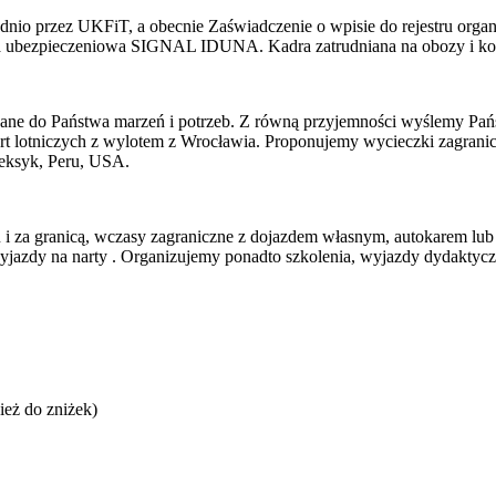
nio przez UKFiT, a obecnie Zaświadczenie o wpisie do rejestru orga
a ubezpieczeniowa SIGNAL IDUNA. Kadra zatrudniana na obozy i kolon
 do Państwa marzeń i potrzeb. Z równą przyjemności wyślemy Państ
t lotniczych z wylotem z Wrocławia. Proponujemy wycieczki zagranicz
eksyk, Peru, USA.
ju i za granicą, wczasy zagraniczne z dojazdem własnym, autokarem lub
azdy na narty . Organizujemy ponadto szkolenia, wyjazdy dydaktyczne
ież do zniżek)